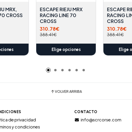
JU MRX,
ESCAPE RIEJU MRX
ESCAPE RIE
/70 CROSS
RACING LINE 70
RACING LI
CROSS
CROSS
310.78€
310.78€
388.41€
388.41€
pciones
Elige opciones
Elige 
VOLVER ARRIBA
NDICIONES
CONTACTO
itica de privacidad
info@scrcorse.com
minos y condiciones