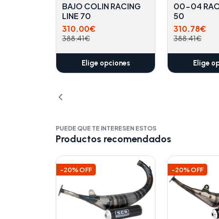
BAJO COLIN RACING
00-04 RAC
LINE 70
50
310.00€
310.78€
388.41€
388.41€
Elige opciones
Elige o
PUEDE QUE TE INTERESEN ESTOS
Productos recomendados
-20% OFF
-20% OFF