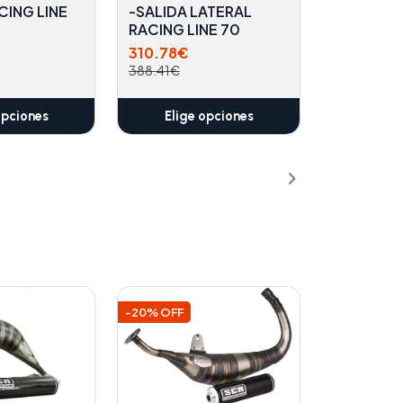
CING LINE
-SALIDA LATERAL
RACING LINE 70
310.78€
388.41€
opciones
Elige opciones
-20% OFF