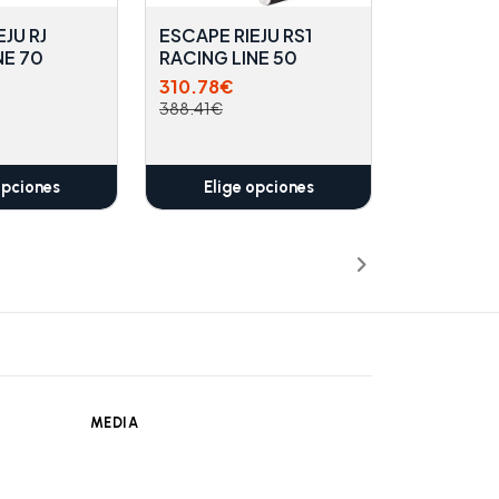
JU RJ
ESCAPE RIEJU RS1
NE 70
RACING LINE 50
310.78€
388.41€
opciones
Elige opciones
MEDIA