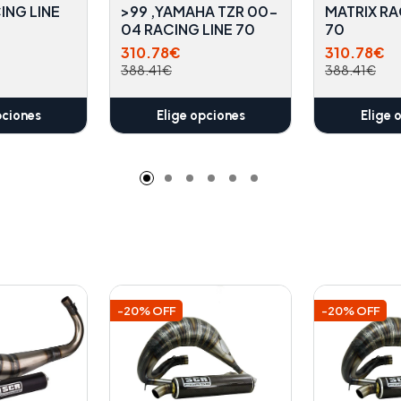
ING LINE
>99 ,YAMAHA TZR 00-
MATRIX RA
04 RACING LINE 70
70
310.78€
310.78€
388.41€
388.41€
pciones
Elige opciones
Elige 
-20% OFF
-20% OFF