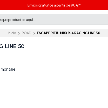
Envios gratuitos a partir de 90 € *
Inicio
ROAD
ESCAPE RIEJU MRX RJ4 RACING LINE 50
G LINE 50
o montaje.