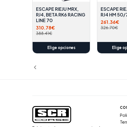
ESCAPE RIEJU MRX,
ESCAPE RIE
RJ4, BETA RK6 RACING
RJ4 HM 50
LINE 70
261.36€
310.78€
326.70€
388.41€
Elige opciones
Elige o
CO
Pol
Ter