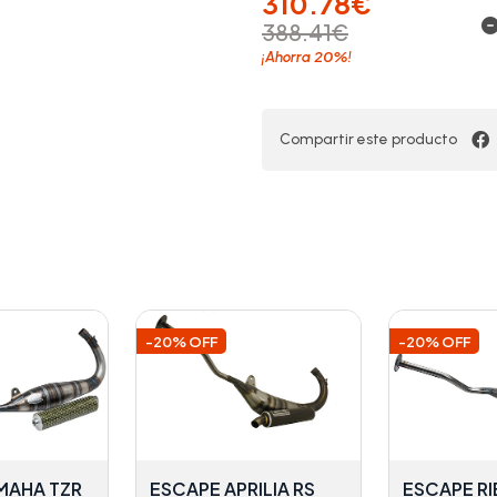
310.78€
388.41€
20%
¡Ahorra
!
Compartir este producto
-20% OFF
-20% OFF
MAHA TZR
ESCAPE APRILIA RS
ESCAPE RI