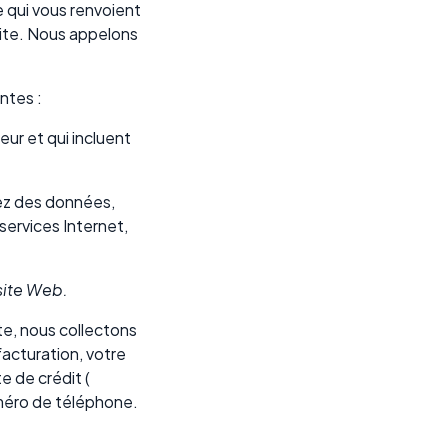
e qui vous renvoient
 Site. Nous appelons
ntes :
eur et qui incluent
ctez des données,
services Internet,
 site Web.
te, nous collectons
facturation, votre
e de crédit (
uméro de téléphone.