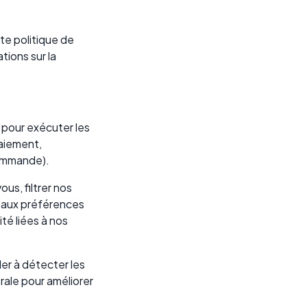
te politique de
tions sur la
 pour exécuter les
paiement,
commande).
us, filtrer nos
 aux préférences
té liées à nos
der à détecter les
rale pour améliorer