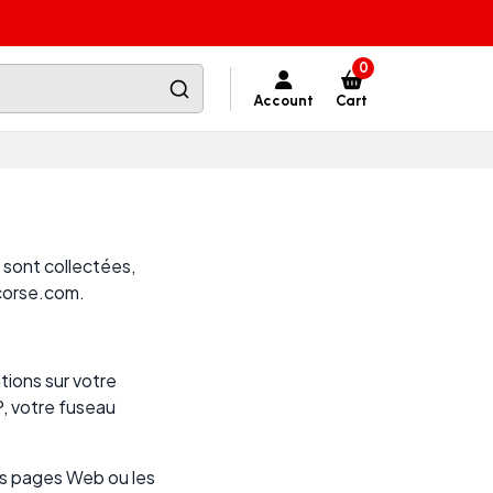
0
Account
Cart
 sont collectées,
rcorse.com.
tions sur votre
P, votre fuseau
les pages Web ou les