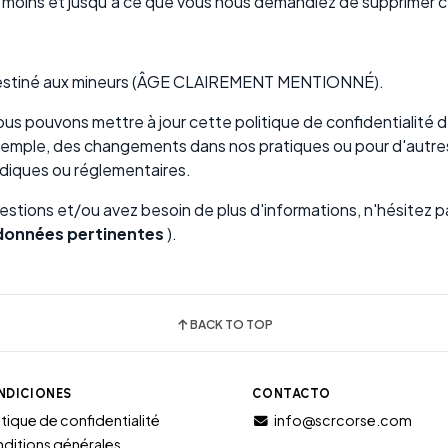
 moins et jusqu'à ce que vous nous demandiez de supprimer c
 destiné aux mineurs (ÂGE CLAIREMENT MENTIONNÉ).
us pouvons mettre à jour cette politique de confidentialité 
exemple, des changements dans nos pratiques ou pour d'autre
ridiques ou réglementaires.
estions et/ou avez besoin de plus d'informations, n'hésitez 
rdonnées pertinentes
).
BACK TO TOP
NDICIONES
CONTACTO
itique de confidentialité
info@scrcorse.com
ditions générales