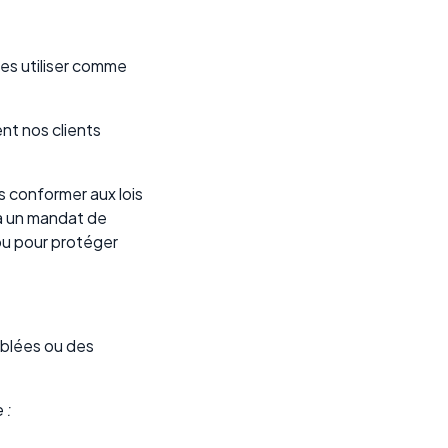
les utiliser comme
nt nos clients
 conformer aux lois
 à un mandat de
ou pour protéger
iblées ou des
 :