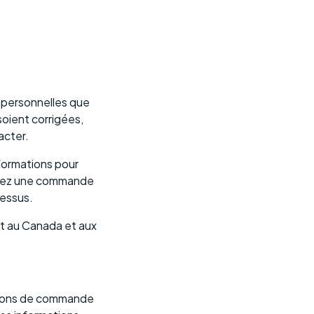
s personnelles que
oient corrigées,
acter.
nformations pour
assez une commande
dessus.
nt au Canada et aux
tions de commande