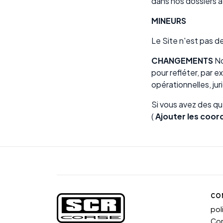
dans nos dossiers à
MINEURS
Le Site n'est pas
CHANGEMENTS
No
pour refléter, par 
opérationnelles, ju
Si vous avez des qu
(
Ajouter les coo
CO
pol
Con