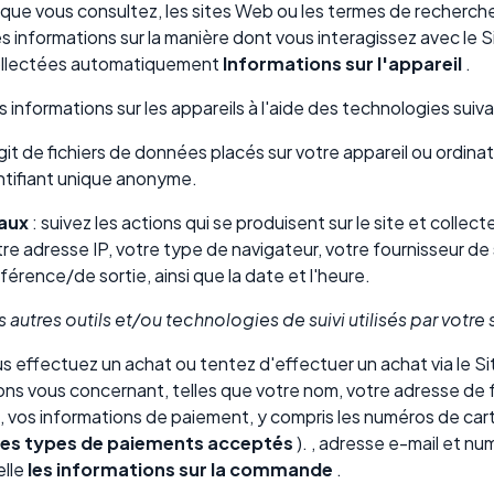
s que vous consultez, les sites Web ou les termes de recherch
des informations sur la manière dont vous interagissez avec le
collectées automatiquement
Informations sur l'appareil
.
 informations sur les appareils à l'aide des technologies suiva
'agit de fichiers de données placés sur votre appareil ou ordinat
ntifiant unique anonyme.
naux
: suivez les actions qui se produisent sur le site et colle
 adresse IP, votre type de navigateur, votre fournisseur de 
férence/de sortie, ainsi que la date et l'heure.
 autres outils et/ou technologies de suivi utilisés par votre
us effectuez un achat ou tentez d'effectuer un achat via le Si
ons vous concernant, telles que votre nom, votre adresse de 
n, vos informations de paiement, y compris les numéros de cart
les types de paiements acceptés
). , adresse e-mail et n
elle
les informations sur la commande
.