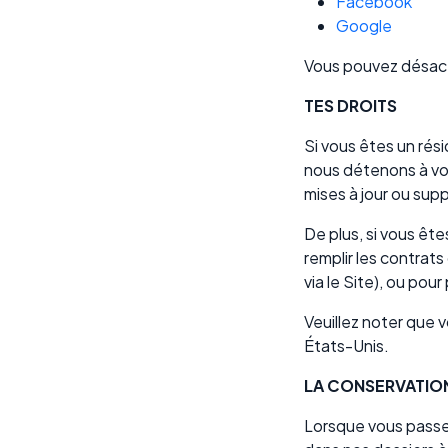
Facebook
Google
Vous pouvez désactiv
TES DROITS
Si vous êtes un rés
nous détenons à vot
mises à jour ou supp
De plus, si vous êt
remplir les contrat
via le Site), ou po
Veuillez noter que
États-Unis.
LA CONSERVATIO
Lorsque vous passe