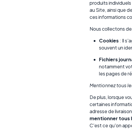
produits individuel
au Site, ainsi que 
ces informations 
Nous collectons des
Cookies
: Il s
souvent un ide
Fichiers jour
notamment votre
les pages de ré
Mentionnez tous les
De plus, lorsque vo
certaines informati
adresse de livraiso
mentionner tous 
C'est ce qu'on app