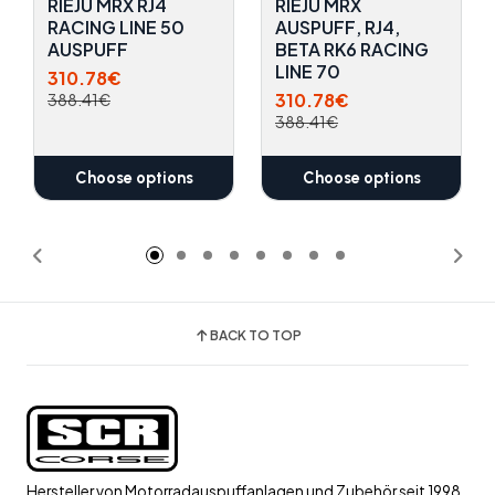
RIEJU MRX RJ4
RIEJU MRX
RACING LINE 50
AUSPUFF, RJ4,
AUSPUFF
BETA RK6 RACING
LINE 70
310.78€
310.78€
388.41€
388.41€
Choose options
Choose options
BACK TO TOP
Hersteller von Motorradauspuffanlagen und Zubehör seit 1998.