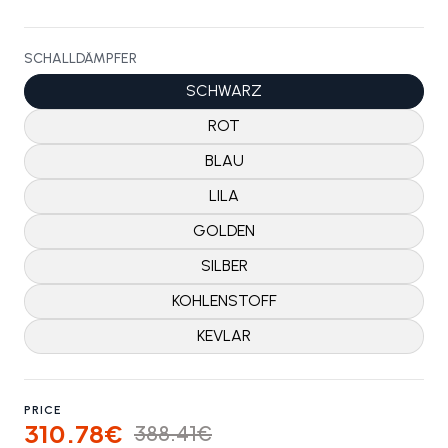
SCHALLDÄMPFER
SCHWARZ
ROT
BLAU
LILA
GOLDEN
SILBER
KOHLENSTOFF
KEVLAR
PRICE
310.78€
388.41€