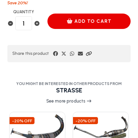
20%
Save
!
QUANTITY
ADD TO CART
Share this product
YOU MIGHT BE INTERESTED IN OTHER PRODUCTS FROM
STRASSE
See more products
-20% OFF
-20% OFF