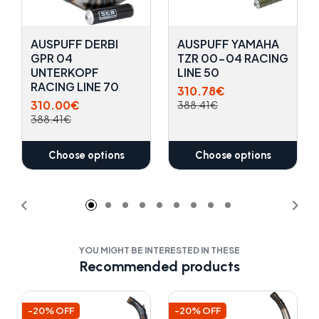
AUSPUFF DERBI
AUSPUFF YAMAHA
GPR 04
TZR 00-04 RACING
UNTERKOPF
LINE 50
RACING LINE 70
310.78€
310.00€
388.41€
388.41€
Choose options
Choose options
YOU MIGHT BE INTERESTED IN THESE
Recommended products
-20% OFF
-20% OFF