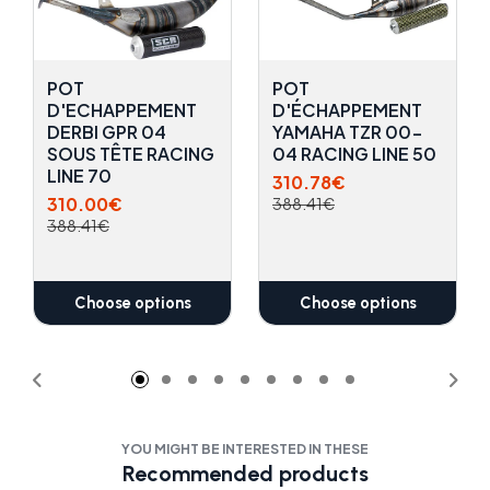
POT
POT
D'ECHAPPEMENT
D'ÉCHAPPEMENT
DERBI GPR 04
YAMAHA TZR 00-
SOUS TÊTE RACING
04 RACING LINE 50
LINE 70
310.78€
310.00€
388.41€
388.41€
Choose options
Choose options
YOU MIGHT BE INTERESTED IN THESE
Recommended products