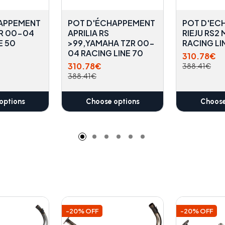
APPEMENT
POT D'ÉCHAPPEMENT
POT D'EC
R 00-04
APRILIA RS
RIEJU RS2 
E 50
>99,YAMAHA TZR 00-
RACING LI
04 RACING LINE 70
310.78€
310.78€
388.41€
388.41€
options
Choose options
Choose
-20% OFF
-20% OFF