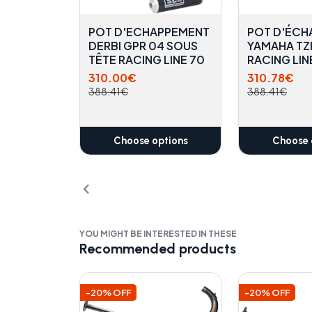
POT D'ECHAPPEMENT
POT D'ÉCH
DERBI GPR 04 SOUS
YAMAHA TZ
TÊTE RACING LINE 70
RACING LIN
310.00€
310.78€
388.41€
388.41€
Choose options
Choose 
YOU MIGHT BE INTERESTED IN THESE
Recommended products
-20% OFF
-20% OFF