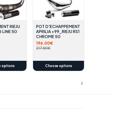
ENT RIEJU
POT D'ECHAPPEMENT
 LINE 50
APRILIA >99_RIEJU RS1
CHROME 50
196.00€
217.80€
 options
Choose options