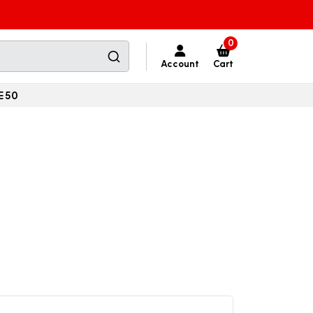
0
Account
Cart
E 50