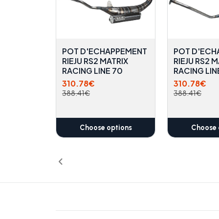
POT D'ECHAPPEMENT
POT D'ECH
RIEJU RS2 MATRIX
RIEJU RS2 M
RACING LINE 70
RACING LIN
310.78€
310.78€
388.41€
388.41€
Choose options
Choose 