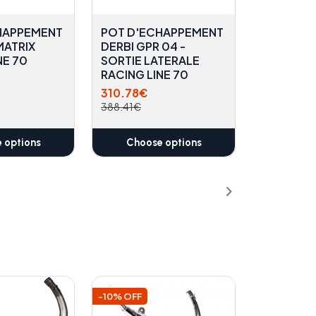
HAPPEMENT
POT D'ECHAPPEMENT
MATRIX
DERBI GPR 04 -
NE 70
SORTIE LATERALE
RACING LINE 70
310.78€
388.41€
 options
Choose options
-10% OFF