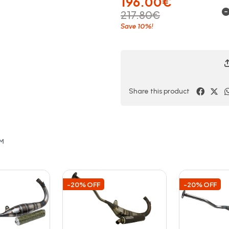
196.00€
217.80€
10%
Save
!
Share this product
OM
-20% OFF
-20% OFF