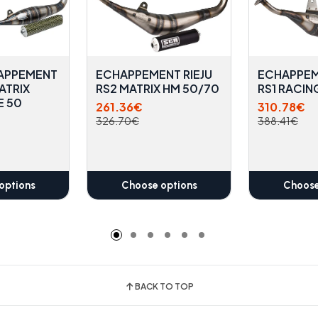
APPEMENT
ECHAPPEMENT RIEJU
ECHAPPEM
ATRIX
RS2 MATRIX HM 50/70
RS1 RACING
E 50
261.36€
310.78€
326.70€
388.41€
options
Choose options
Choose
BACK TO TOP