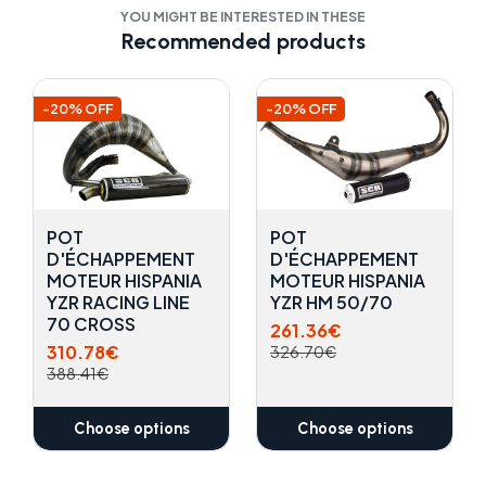
YOU MIGHT BE INTERESTED IN THESE
Recommended products
-20% OFF
-20% OFF
POT
POT
D'ÉCHAPPEMENT
D'ÉCHAPPEMENT
MOTEUR HISPANIA
MOTEUR HISPANIA
YZR RACING LINE
YZR HM 50/70
70 CROSS
261.36€
310.78€
326.70€
388.41€
Choose options
Choose options