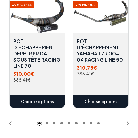
-20% OFF
-20% OFF
POT
POT
D'ECHAPPEMENT
D'ÉCHAPPEMENT
DERBI GPR 04
YAMAHA TZR 00-
SOUS TÊTE RACING
04 RACING LINE 50
LINE 70
310.78€
310.00€
388.41€
388.41€
Choose options
Choose options